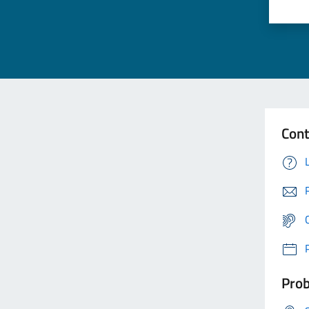
Cont
Prob