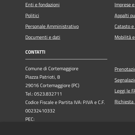
Enti e fondazioni
Imprese 
Politici
Appalti pu
Personale Amministrativo
Catasto e
Documenti e dati
Mobilità e
CONTATTI
Comune di Cortemaggiore
Prenotaz
Piazza Patrioti, 8
Segnalazi
29016 Cortemaggiore (PC)
Leggi le 
Tel.: 0523.832711
Richiesta
Codice Fiscale e Partita IVA: P.IVA e C.F.
00232410332
PEC:
comune.cortemaggiore@sintranet.legalmail.it