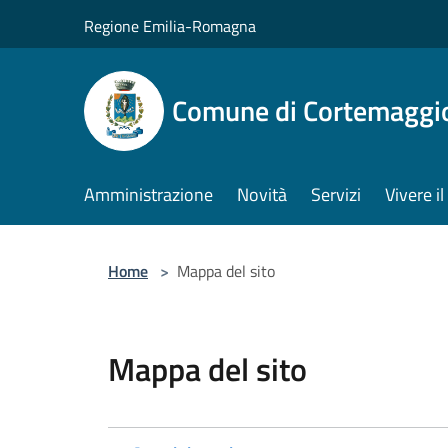
Salta al contenuto principale
Regione Emilia-Romagna
Comune di Cortemaggi
Amministrazione
Novità
Servizi
Vivere 
Home
>
Mappa del sito
Mappa del sito