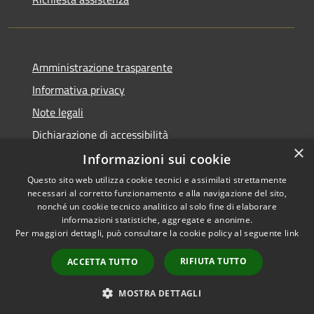
Amministrazione trasparente
Informativa privacy
Note legali
Dichiarazione di accessibilità
×
Informazioni sui cookie
Questo sito web utilizza cookie tecnici e assimilati strettamente
necessari al corretto funzionamento e alla navigazione del sito,
RSS
Copyright © 2026 • Comune di
nonché un cookie tecnico analitico al solo fine di elaborare
Accessibilità
informazioni statistiche, aggregate e anonime.
Cortemaggiore • Powered by
Per maggiori dettagli, può consultare la cookie policy al seguente
link
Privacy
Municipium
Accesso
•
Cookie
redazione
RIFIUTA TUTTO
ACCETTA TUTTO
Mappa del sito
Meccanismo di Feedback
MOSTRA DETTAGLI