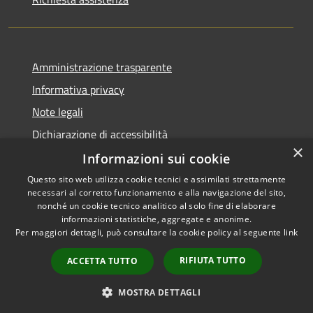
Amministrazione trasparente
Informativa privacy
Note legali
Dichiarazione di accessibilità
×
Informazioni sui cookie
Questo sito web utilizza cookie tecnici e assimilati strettamente
necessari al corretto funzionamento e alla navigazione del sito,
RSS
Copyright © 2026 • Comune di
nonché un cookie tecnico analitico al solo fine di elaborare
Accessibilità
informazioni statistiche, aggregate e anonime.
Cortemaggiore • Powered by
Per maggiori dettagli, può consultare la cookie policy al seguente
link
Privacy
Municipium
Accesso
•
Cookie
redazione
RIFIUTA TUTTO
ACCETTA TUTTO
Mappa del sito
Meccanismo di Feedback
MOSTRA DETTAGLI