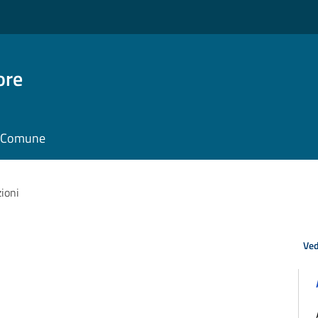
ore
il Comune
zioni
Ved