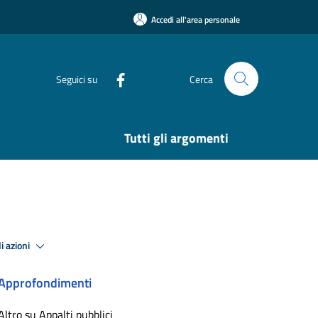
Accedi all'area personale
Seguici su
Cerca
Tutti gli argomenti
i azioni
Approfondimenti
Altro su Appalti pubblici