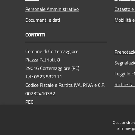
Personale Amministrativo
Catasto e
Documenti e dati
Mobilità e
CONTATTI
Comune di Cortemaggiore
Prenotaz
Piazza Patrioti, 8
Segnalazi
29016 Cortemaggiore (PC)
Leggi le 
Tel.: 0523.832711
Richiesta
Codice Fiscale e Partita IVA: P.IVA e C.F.
00232410332
PEC:
comune.cortemaggiore@sintranet.legalmail.it
Tel. 0523.832711
Questo sito 
alla navig