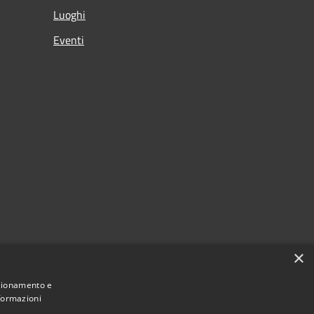
Luoghi
Eventi
×
nzionamento e
nformazioni