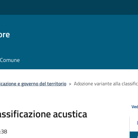
ore
il Comune
icazione e governo del territorio
>
Adozione variante alla classifi
Ved
assificazione acustica
:38