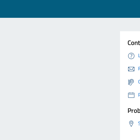
Cont
Prob