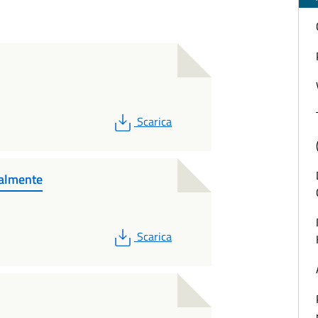
PDF
Scarica
talmente
PDF
Scarica