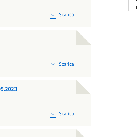
PDF
Scarica
PDF
Scarica
.05.2023
PDF
Scarica