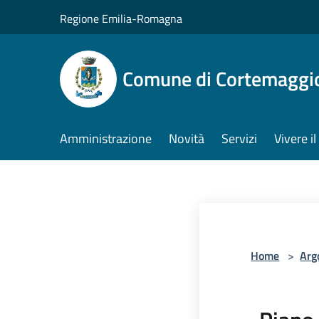
Salta al contenuto principale
Regione Emilia-Romagna
Comune di Cortemaggi
Amministrazione
Novità
Servizi
Vivere 
Home
>
Arg