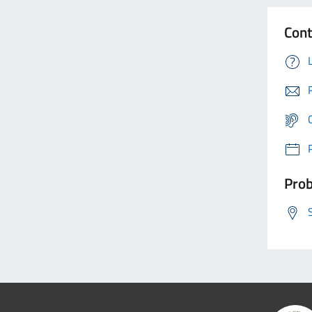
Cont
Prob