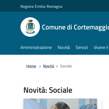
Salta al contenuto principale
Regione Emilia-Romagna
Comune di Cortemaggi
Amministrazione
Novità
Servizi
Vivere 
Home
>
Novità
>
Sociale
Novità: Sociale