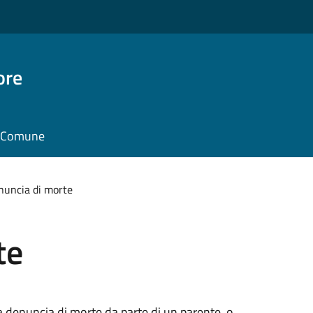
ore
il Comune
nuncia di morte
te
 denuncia di morte da parte di un parente, o