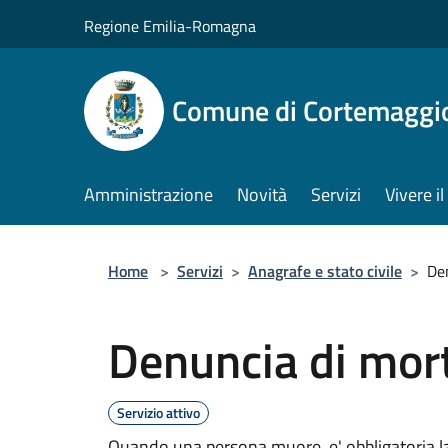
Salta al contenuto principale
Regione Emilia-Romagna
Comune di Cortemaggi
Amministrazione
Novità
Servizi
Vivere 
Home
>
Servizi
>
Anagrafe e stato civile
>
De
Denuncia di mor
Servizio attivo
Quando una persona muore, e' obbligatoria la