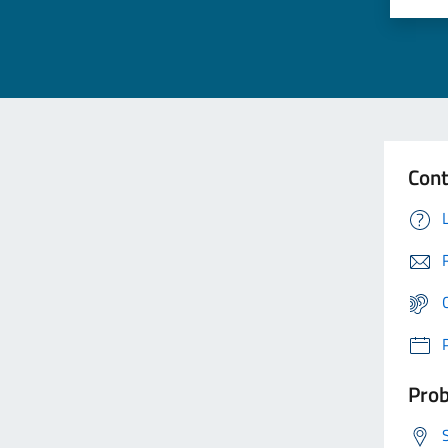
Cont
Prob