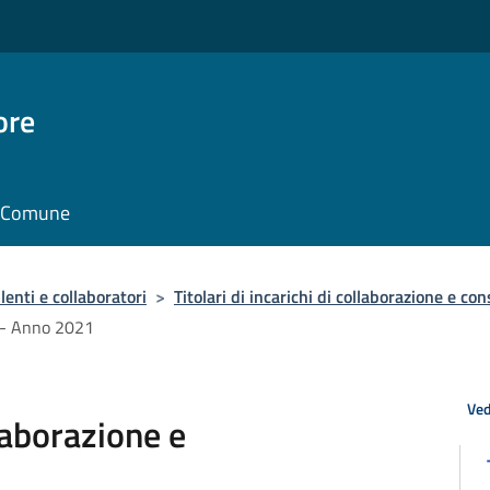
ore
il Comune
enti e collaboratori
>
Titolari di incarichi di collaborazione e co
a - Anno 2021
Ved
llaborazione e