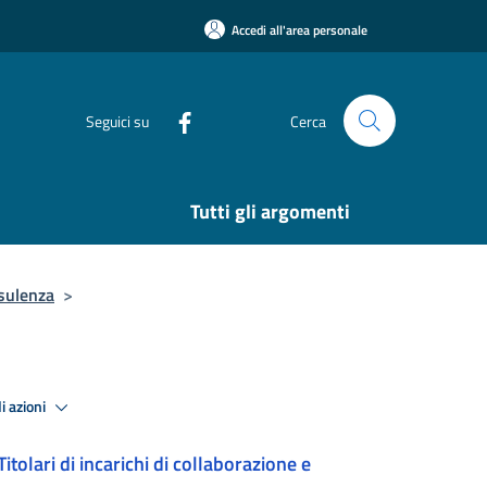
Accedi all'area personale
Seguici su
Cerca
Tutti gli argomenti
nsulenza
>
i azioni
Titolari di incarichi di collaborazione e