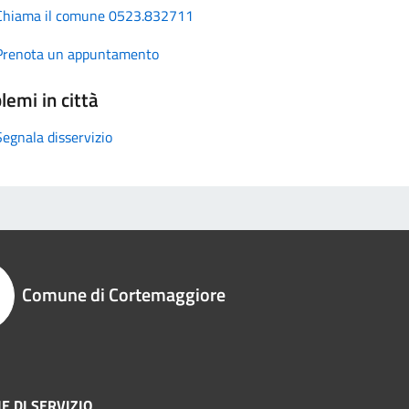
Chiama il comune 0523.832711
Prenota un appuntamento
lemi in città
Segnala disservizio
Comune di Cortemaggiore
E DI SERVIZIO