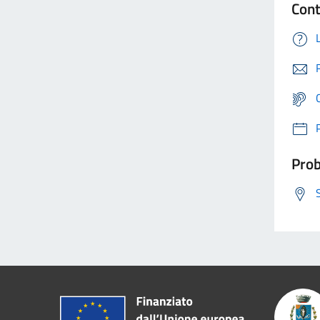
Cont
Prob