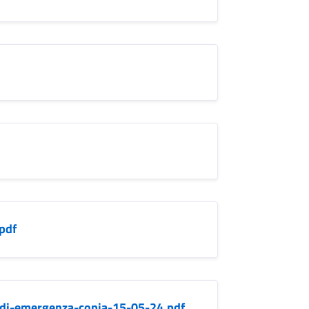
pdf
-di-emergenza-copia-15-05-24.pdf