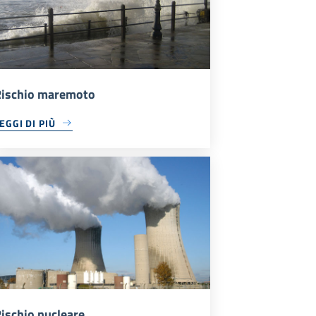
ischio maremoto
EGGI DI PIÙ
ischio nucleare