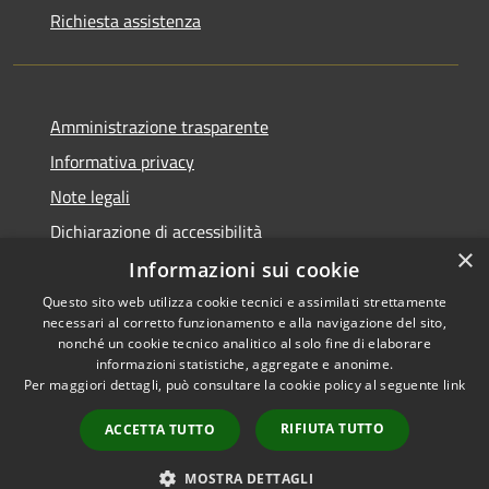
Richiesta assistenza
Amministrazione trasparente
Informativa privacy
Note legali
Dichiarazione di accessibilità
×
Informazioni sui cookie
Questo sito web utilizza cookie tecnici e assimilati strettamente
necessari al corretto funzionamento e alla navigazione del sito,
RSS
Copyright © 2026 • Comune di
nonché un cookie tecnico analitico al solo fine di elaborare
Accessibilità
informazioni statistiche, aggregate e anonime.
Cortemaggiore • Powered by
Per maggiori dettagli, può consultare la cookie policy al seguente
link
Privacy
Municipium
Accesso
•
Cookie
redazione
RIFIUTA TUTTO
ACCETTA TUTTO
Mappa del sito
Meccanismo di Feedback
MOSTRA DETTAGLI