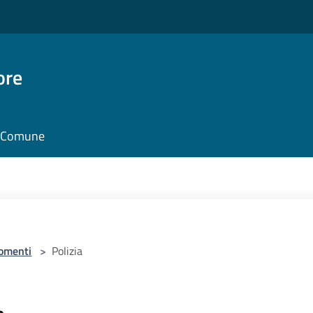
ore
il Comune
omenti
>
Polizia