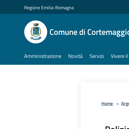
Salta al contenuto principale
Regione Emilia-Romagna
Comune di Cortemaggi
Amministrazione
Novità
Servizi
Vivere 
Home
>
Arg