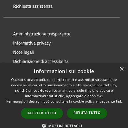
Richiesta assistenza
Amministrazione trasparente
Informativa privacy
Note legali
Dichiarazione di accessibilità
×
Informazioni sui cookie
Questo sito web utilizza cookie tecnici e assimilati strettamente
necessari al corretto funzionamento e alla navigazione del sito,
RSS
Copyright © 2026 • Comune di
nonché un cookie tecnico analitico al solo fine di elaborare
Accessibilità
informazioni statistiche, aggregate e anonime.
Cortemaggiore • Powered by
Per maggiori dettagli, può consultare la cookie policy al seguente
link
Privacy
Municipium
Accesso
•
Cookie
redazione
RIFIUTA TUTTO
ACCETTA TUTTO
Mappa del sito
Meccanismo di Feedback
MOSTRA DETTAGLI