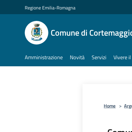
Salta al contenuto principale
Regione Emilia-Romagna
Comune di Cortemaggi
Amministrazione
Novità
Servizi
Vivere 
Home
>
Arg