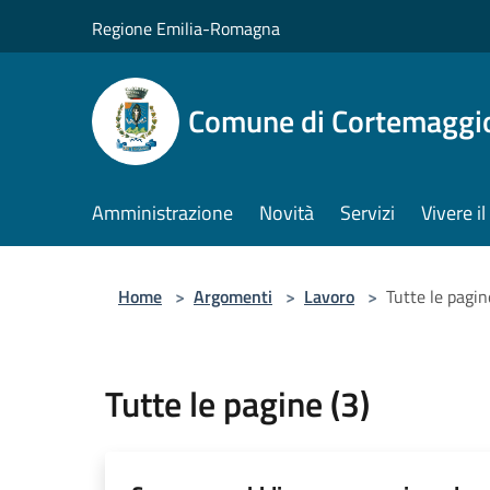
Salta al contenuto principale
Regione Emilia-Romagna
Comune di Cortemaggi
Amministrazione
Novità
Servizi
Vivere 
Home
>
Argomenti
>
Lavoro
>
Tutte le pagin
Tutte le pagine (3)