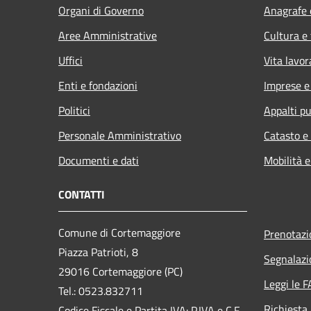
Organi di Governo
Anagrafe e
Aree Amministrative
Cultura e
Uffici
Vita lavor
Enti e fondazioni
Imprese 
Politici
Appalti pu
Personale Amministrativo
Catasto e
Documenti e dati
Mobilità e
CONTATTI
Comune di Cortemaggiore
Prenotaz
Piazza Patrioti, 8
Segnalazi
29016 Cortemaggiore (PC)
Leggi le 
Tel.: 0523.832711
Richiesta
Codice Fiscale e Partita IVA: P.IVA e C.F.