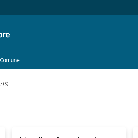
ore
il Comune
e (3)