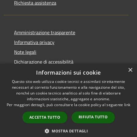
Richiesta assistenza
Amministrazione trasparente
Informativa privacy
Note legali
Dichiarazione di accessibilità
×
Informazioni sui cookie
Questo sito web utilizza cookie tecnici e assimilati strettamente
necessari al corretto funzionamento e alla navigazione del sito,
RSS
Copyright © 2026 • Comune di
nonché un cookie tecnico analitico al solo fine di elaborare
informazioni statistiche, aggregate e anonime.
Accessibilità
Cortemaggiore • Powered by
Per maggiori dettagli, può consultare la cookie policy al seguente
link
Privacy
Municipium
Accesso
•
Cookie
redazione
RIFIUTA TUTTO
ACCETTA TUTTO
Mappa del sito
Meccanismo di Feedback
MOSTRA DETTAGLI