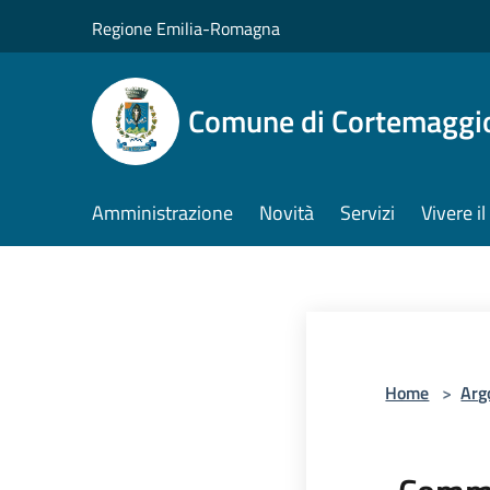
Salta al contenuto principale
Regione Emilia-Romagna
Comune di Cortemaggi
Amministrazione
Novità
Servizi
Vivere 
Home
>
Arg