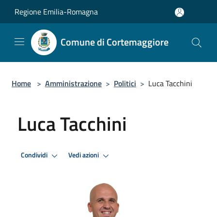
Salta al contenuto principale
Regione Emilia-Romagna
Comune di Cortemaggiore
Home
>
Amministrazione
>
Politici
>
Luca Tacchini
Luca Tacchini
Condividi
Vedi azioni