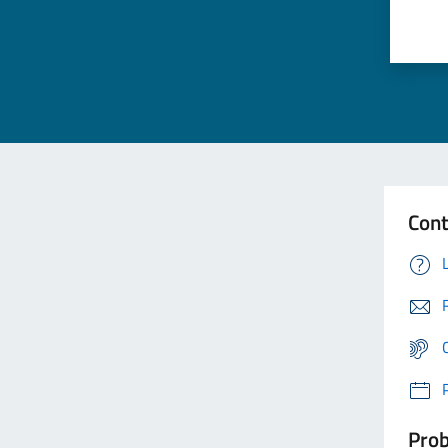
Cont
Prob