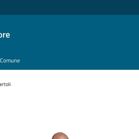
ore
il Comune
ertoli