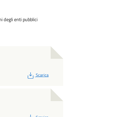
 degli enti pubblici
PDF
Scarica
PDF