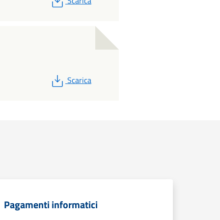
Scarica
PDF
Scarica
Pagamenti informatici