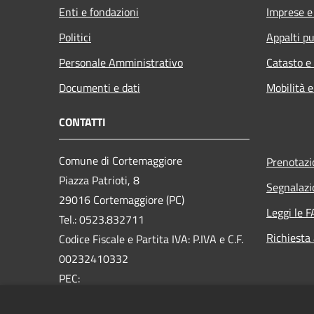
Enti e fondazioni
Imprese 
Politici
Appalti pu
Personale Amministrativo
Catasto e
Documenti e dati
Mobilità e
CONTATTI
Comune di Cortemaggiore
Prenotaz
Piazza Patrioti, 8
Segnalazi
29016 Cortemaggiore (PC)
Leggi le 
Tel.: 0523.832711
Richiesta
Codice Fiscale e Partita IVA: P.IVA e C.F.
00232410332
PEC:
comune.cortemaggiore@sintranet.legalmail.it