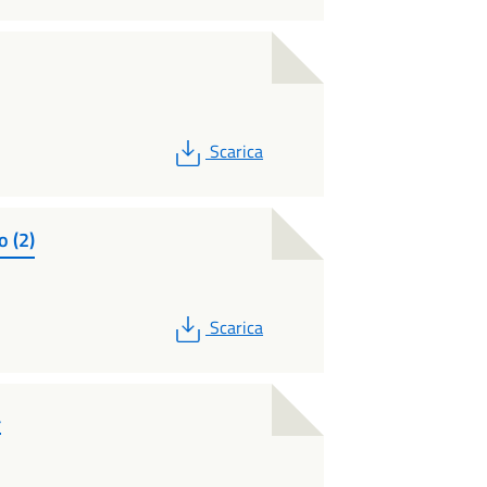
PDF
Scarica
o (2)
PDF
Scarica
a