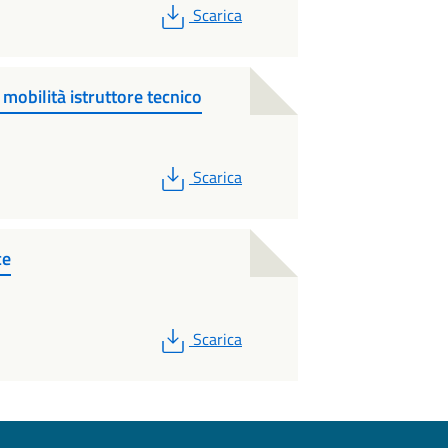
PDF
Scarica
obilità istruttore tecnico
PDF
Scarica
ce
PDF
Scarica