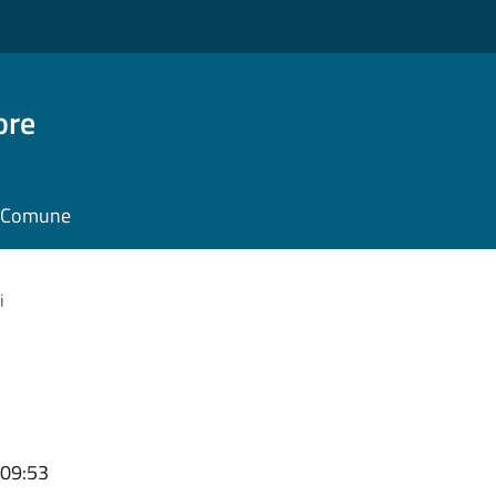
ore
il Comune
i
 09:53