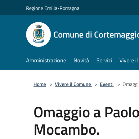
Salta al contenuto principale
Regione Emilia-Romagna
Comune di Cortemaggi
Amministrazione
Novità
Servizi
Vivere 
Home
>
Vivere il Comune
>
Eventi
>
Omaggio
Omaggio a Paolo
Mocambo.