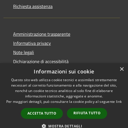
Richiesta assistenza
Amministrazione trasparente
Informativa privacy
Note legali
Dichiarazione di accessibilità
×
Informazioni sui cookie
Questo sito web utilizza cookie tecnici e assimilati strettamente
necessari al corretto funzionamento e alla navigazione del sito,
RSS
Copyright © 2026 • Comune di
nonché un cookie tecnico analitico al solo fine di elaborare
Accessibilità
informazioni statistiche, aggregate e anonime.
Cortemaggiore • Powered by
Per maggiori dettagli, può consultare la cookie policy al seguente
link
Privacy
Municipium
Accesso
•
Cookie
redazione
RIFIUTA TUTTO
ACCETTA TUTTO
Mappa del sito
Meccanismo di Feedback
MOSTRA DETTAGLI