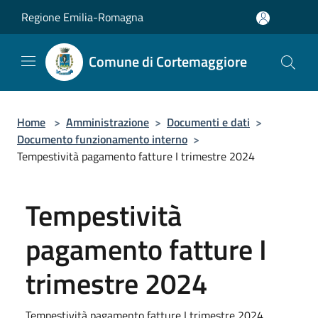
Salta al contenuto principale
Regione Emilia-Romagna
Comune di Cortemaggiore
Home
>
Amministrazione
>
Documenti e dati
>
Documento funzionamento interno
>
Tempestività pagamento fatture I trimestre 2024
Tempestività
pagamento fatture I
trimestre 2024
Tempestività pagamento fatture I trimestre 2024