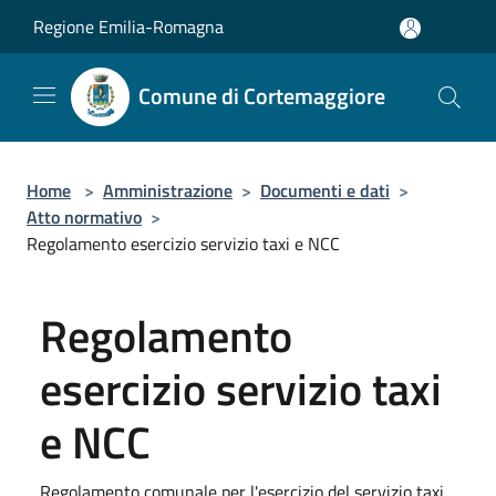
Salta al contenuto principale
Regione Emilia-Romagna
Comune di Cortemaggiore
Home
>
Amministrazione
>
Documenti e dati
>
Atto normativo
>
Regolamento esercizio servizio taxi e NCC
Regolamento
esercizio servizio taxi
e NCC
Regolamento comunale per l'esercizio del servizio taxi