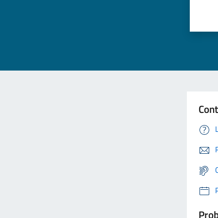
Cont
Prob