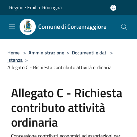
Salta al contenuto principale
Regione Emilia-Romagna
Comune di Cortemaggiore
Home
>
Amministrazione
>
Documenti e dati
>
Istanza
>
Allegato C - Richiesta contributo attività ordinaria
Allegato C - Richiesta
contributo attività
ordinaria
Concessione contributi economici ad associazioni per