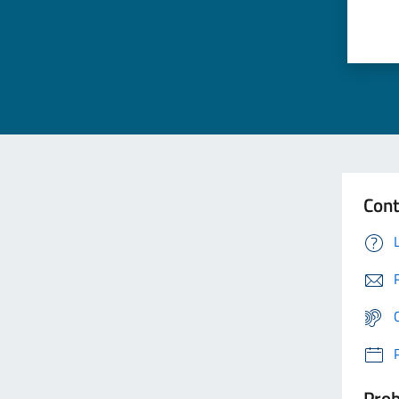
Cont
Prob