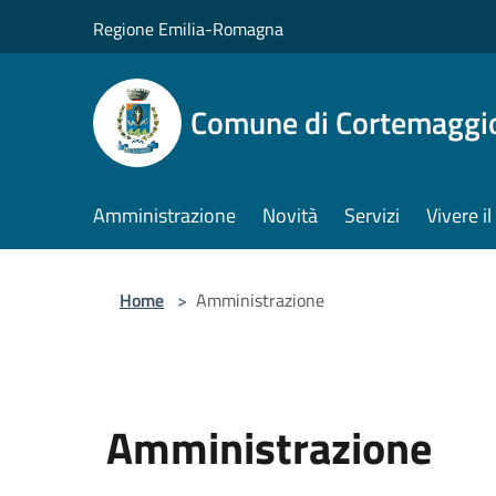
Salta al contenuto principale
Regione Emilia-Romagna
Comune di Cortemaggi
Amministrazione
Novità
Servizi
Vivere 
Home
>
Amministrazione
Amministrazione